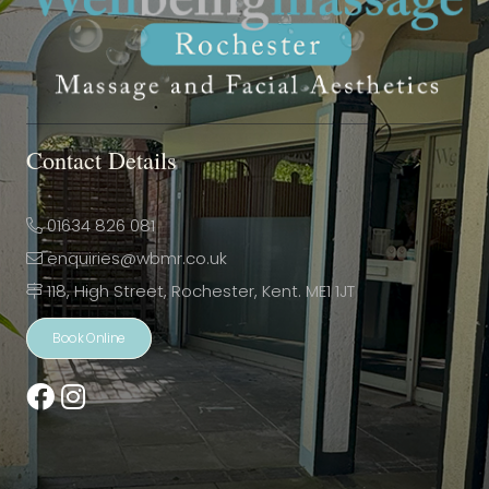
Contact Details
01634 826 081
enquiries@wbmr.co.uk
118, High Street, Rochester, Kent. ME1 1JT
Book Online